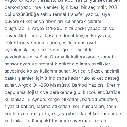
Argox O4-250 Masaüstü Barkod Yazıcı, yüksek kaliteli
barkod yazdırma işlemleri için ideal bir seçimdir. 203
dpi çözünürlüğe sahip termal transfer yazıcı, ısıya
duyarlı etiketler ve ribonları kullanarak çıktılar
oluşturabilir. Argox O4-250, hızlı baskı yapabilen ve
dayanıklı bir metal kasa ile donatılmıştır. Bu yazıcı,
etiketlerin ve barkodların çeşitli endüstriyel
uygulamalar için hızlı ve doğru bir şekilde
yazdırılmasını sağlar. Otomatik kalibrasyon, otomatik
sensör ayarı ve otomatik etiket algılama özellikleri
sayesinde kolay kullanım sunar. Ayrıca, yüksek hacimli
baskı işlemleri için 8 inç çapa kadar rulo etiket desteği
sunar. Argox O4-250 Masaüstü Barkod Yazıcısı, üretim,
depolama, lojistik ve perakende gibi birçok endüstride
kullanılabilir. Ayrıca, kargo etiketleri, barkod etiketleri,
fiyat etiketleri, taşıma etiketleri, seri numaraları, tarih
kodları ve daha pek çok şey gibi farklı etiket türlerinde
kullanılabilir. Kompakt tasarımı sayesinde, az yer