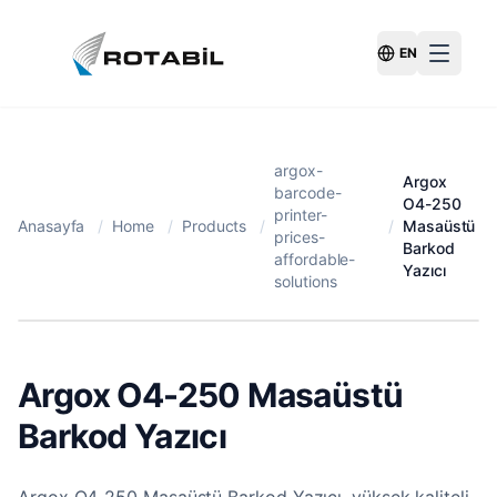
EN
Switch Langu
argox-
Argox
barcode-
O4-250
printer-
Anasayfa
/
Home
/
Products
/
/
Masaüstü
prices-
Barkod
affordable-
Yazıcı
solutions
Argox O4-250 Masaüstü
Barkod Yazıcı