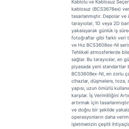
Kablolu ve Kablosuz Seçen
kablosuz (BCS3678ex) vers
tasarlanmıştır. Depolar ve 
tarayıcılar, 1D veya 2D bark
yakalayarak günlük iş süreç
fotoğraflar gibi farklı veri 
ve Hız BCS3608ex-NI serisi, 
Tehlikeli atmosferlerde bi
sağlar. Bu tarayıcılar, en gü
piyasada yeni standartlar 
BCS3608ex-NI, en zorlu çal
cihazlar, düşmelere, toza, s
yapısı, uzun ömürlü kullanı
karşılar. İş Verimliliğini A
artırmak için tasarlanmıştır
ve doğru bir şekilde yakala
operasyonların daha veriml
işletmenizin çeşitli ihtiyaç