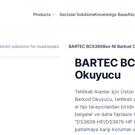
Products
Sectoral Solutions
Knowledge Base
Abo
lored-solutions-for-businesses
/
BARTEC BCS3608ex-NI Barkod 
BARTEC BC
Okuyucu
Tehlikeli Alanlar İçin Ü
Barkod Okuyucu, tehlikeli a
el tipi tarayıcılardan birid
belgeler ve daha fazlasını
“DS3608-HP/DS3678-HP Ult
patlamaya karşı korumalı 