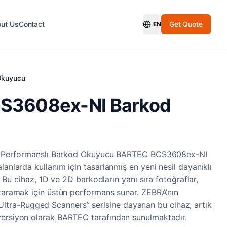
ut Us
Contact
Get Quote
EN
Switch Language
Okuyucu
S3608ex-NI Barkod
stün Performanslı Barkod Okuyucu BARTEC BCS3608ex-NI
lanlarda kullanım için tasarlanmış en yeni nesil dayanıklı
ir. Bu cihaz, 1D ve 2D barkodların yanı sıra fotoğraflar,
 taramak için üstün performans sunar. ZEBRA’nın
ra-Rugged Scanners” serisine dayanan bu cihaz, artık
versiyon olarak BARTEC tarafından sunulmaktadır.