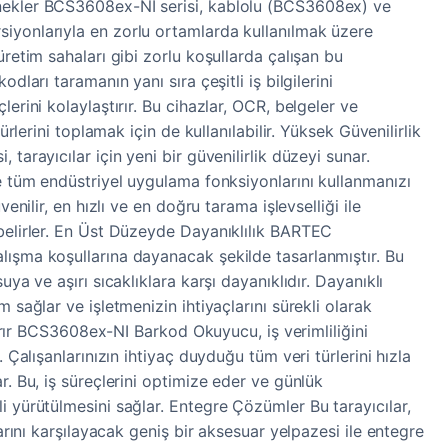
ekler BCS3608ex-NI serisi, kablolu (BCS3608ex) ve
iyonlarıyla en zorlu ortamlarda kullanılmak üzere
üretim sahaları gibi zorlu koşullarda çalışan bu
odları taramanın yanı sıra çeşitli iş bilgilerini
lerini kolaylaştırır. Bu cihazlar, OCR, belgeler ve
türlerini toplamak için de kullanılabilir. Yüksek Güvenilirlik
tarayıcılar için yeni bir güvenilirlik düzeyi sunar.
le tüm endüstriyel uygulama fonksiyonlarını kullanmanızı
venilir, en hızlı ve en doğru tarama işlevselliği ile
belirler. En Üst Düzeyde Dayanıklılık BARTEC
ışma koşullarına dayanacak şekilde tasarlanmıştır. Bu
uya ve aşırı sıcaklıklara karşı dayanıklıdır. Dayanıklı
m sağlar ve işletmenizin ihtiyaçlarını sürekli olarak
rtırır BCS3608ex-NI Barkod Okuyucu, iş verimliliğini
. Çalışanlarınızın ihtiyaç duyduğu tüm veri türlerini hızla
r. Bu, iş süreçlerini optimize eder ve günlük
i yürütülmesini sağlar. Entegre Çözümler Bu tarayıcılar,
larını karşılayacak geniş bir aksesuar yelpazesi ile entegre