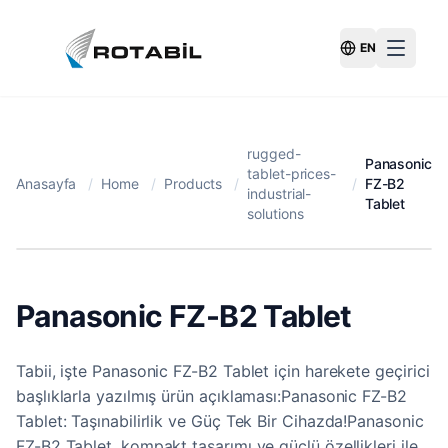
EN
Switch Langu
rugged-
Panasonic
tablet-prices-
Anasayfa
/
Home
/
Products
/
/
FZ-B2
industrial-
Tablet
solutions
Panasonic FZ-B2 Tablet
Tabii, işte Panasonic FZ-B2 Tablet için harekete geçirici
başlıklarla yazılmış ürün açıklaması:Panasonic FZ-B2
Tablet: Taşınabilirlik ve Güç Tek Bir Cihazda!Panasonic
FZ-B2 Tablet, kompakt tasarımı ve güçlü özellikleri ile