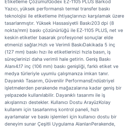
Etiketleme Çözümü!Godex EZ-1105 PLUS Barkod
Yazıcı, yüksek performanslı termal transfer baskı
teknolojisi ile etiketleme ihtiyaçlarınızı karşılamak üzere
tasarlanmıştır. Yüksek Hassasiyetli Baskı203 dpi (8
nokta/mm) baskı çözünürlüğü ile EZ-1105 PLUS, net ve
keskin etiketler basarak profesyonel sonuçlar elde
etmenizi sağlar.Hızlı ve Verimli BaskıDakikada 5 inç
(127 mm) baskı hızı ile etiketlerinizi hızla basın, iş
süreçlerinizi daha verimli hale getirin. Geniş Baskı
Alanı4.17 inç (106 mm) baskı genişliği, farklı etiket ve
medya türleriyle uyumlu çalışmanıza imkan tanır.
Dayanıklı Tasarım, Güvenilir PerformansEndüstriyel
işletmelerden perakende mağazalarına kadar geniş bir
yelpazede kullanılabilir. Dayanıklı tasarımı ile iş
akışlarınızı destekler. Kullanıcı Dostu ArayüzKolay
kullanım için tasarlanmış kontrol paneli, hızlı
ayarlamalar ve baskı işlemleri için kullanıcı dostu bir
deneyim sunar Çeşitli Uygulama AlanlarıPerakende,