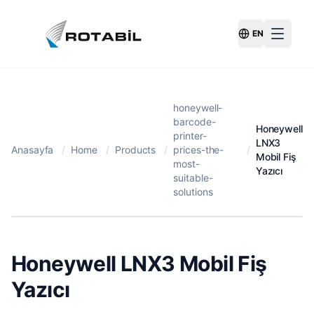
EN
Switch Langu
honeywell-
barcode-
Honeywell
printer-
LNX3
Anasayfa
/
Home
/
Products
/
prices-the-
/
Mobil Fiş
most-
Yazıcı
suitable-
solutions
Honeywell LNX3 Mobil Fiş
Yazıcı