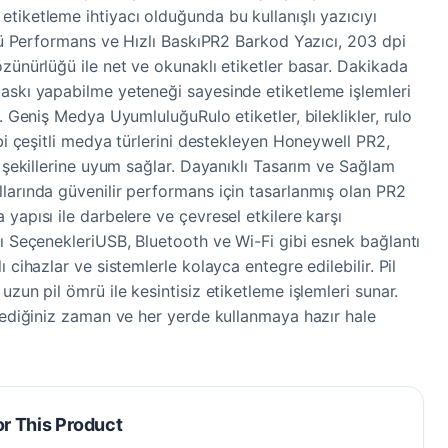
tiketleme ihtiyacı olduğunda bu kullanışlı yazıcıyı
çlü Performans ve Hızlı BaskıPR2 Barkod Yazıcı, 203 dpi
özünürlüğü ile net ve okunaklı etiketler basar. Dakikada
askı yapabilme yeteneği sayesinde etiketleme işlemleri
r. Geniş Medya UyumluluğuRulo etiketler, bileklikler, rulo
ibi çeşitli medya türlerini destekleyen Honeywell PR2,
e şekillerine uyum sağlar. Dayanıklı Tasarım ve Sağlam
larında güvenilir performans için tasarlanmış olan PR2
yapısı ile darbelere ve çevresel etkilere karşı
tı SeçenekleriUSB, Bluetooth ve Wi-Fi gibi esnek bağlantı
 cihazlar ve sistemlerle kolayca entegre edilebilir. Pil
uzun pil ömrü ile kesintisiz etiketleme işlemleri sunar.
ilediğiniz zaman ve her yerde kullanmaya hazır hale
or This Product