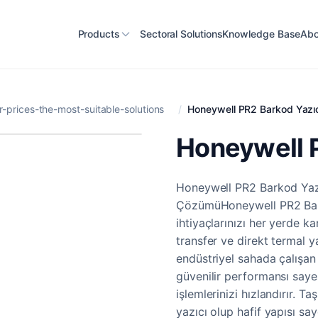
Products
Sectoral Solutions
Knowledge Base
Abo
-prices-the-most-suitable-solutions
/
Honeywell PR2 Barkod Yazı
Honeywell P
Honeywell PR2 Barkod Yazıc
ÇözümüHoneywell PR2 Barkod
ihtiyaçlarınızı her yerde ka
transfer ve direkt termal y
endüstriyel sahada çalışan k
güvenilir performansı saye
işlemlerinizi hızlandırır. T
yazıcı olup hafif yapısı sa