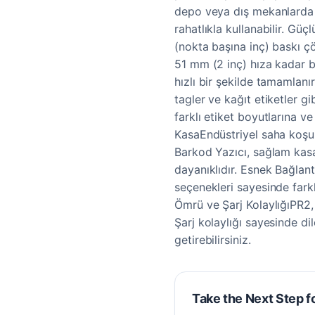
depo veya dış mekanlarda e
rahatlıkla kullanabilir. Gü
(nokta başına inç) baskı ç
51 mm (2 inç) hıza kadar b
hızlı bir şekilde tamamlanı
tagler ve kağıt etiketler g
farklı etiket boyutlarına v
KasaEndüstriyel saha koşul
Barkod Yazıcı, sağlam kasa 
dayanıklıdır. Esnek Bağlan
seçenekleri sayesinde farklı
Ömrü ve Şarj KolaylığıPR2, 
Şarj kolaylığı sayesinde d
getirebilirsiniz.
Take the Next Step f