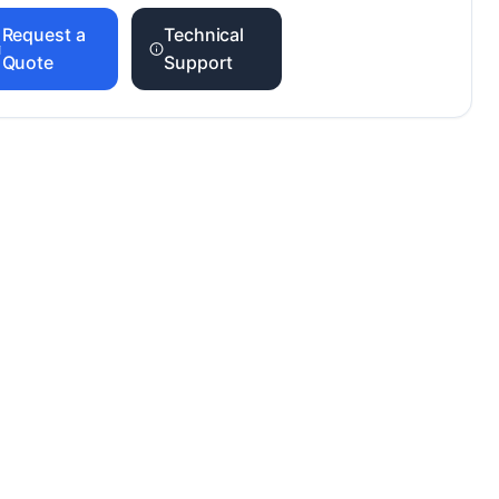
Request a
Technical
Quote
Support