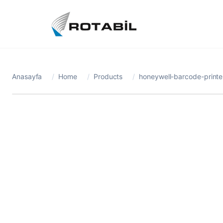
Anasayfa
/
Home
/
Products
/
honeywell-barcode-printer