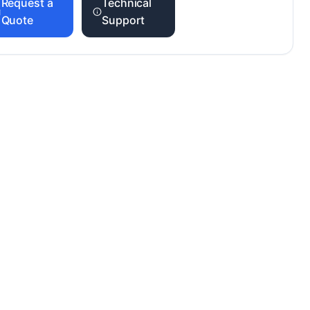
Request a
Technical
Quote
Support