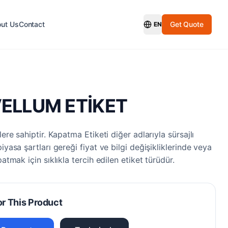
ut Us
Contact
Get Quote
EN
Switch Language
VELLUM ETİKET
lere sahiptir. Kapatma Etiketi diğer adlarıyla sürsajlı
iyasa şartları gereği fiyat ve bilgi değişikliklerinde veya
patmak için sıklıkla tercih edilen etiket türüdür.
or This Product