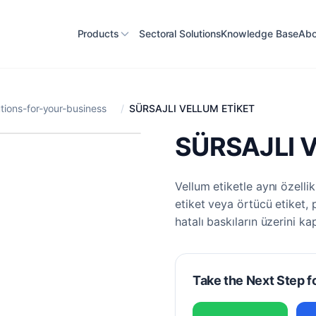
Products
Sectoral Solutions
Knowledge Base
Abo
ions-for-your-business
/
SÜRSAJLI VELLUM ETİKET
SÜRSAJLI 
Vellum etiketle aynı özellik
etiket veya örtücü etiket, p
hatalı baskıların üzerini ka
Take the Next Step f