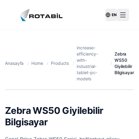
EN
Switch Langu
increase-
efficiency-
Zebra
with-
WS50
Anasayfa
/
Home
/
Products
/
/
industrial-
Giyilebilir
tablet-pc-
Bilgisayar
models
Zebra WS50 Giyilebilir
Bilgisayar