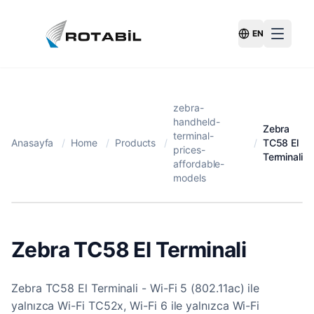
EN
Switch Langu
zebra-
handheld-
Zebra
terminal-
Anasayfa
/
Home
/
Products
/
/
TC58 El
prices-
Terminali
affordable-
models
Zebra TC58 El Terminali
Zebra TC58 El Terminali - Wi-Fi 5 (802.11ac) ile
yalnızca Wi-Fi TC52x, Wi-Fi 6 ile yalnızca Wi-Fi