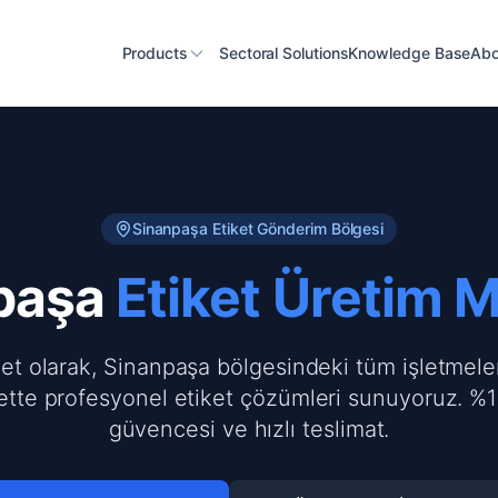
Products
Sectoral Solutions
Knowledge Base
Abo
Sinanpaşa
Etiket Gönderim Bölgesi
paşa
Etiket Üretim 
ket olarak, Sinanpaşa bölgesindeki tüm işletmele
ette profesyonel etiket çözümleri sunuyoruz. %1
güvencesi ve hızlı teslimat.