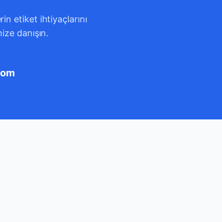
n etiket ihtiyaçlarını
mize danışın.
com