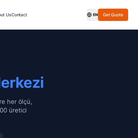
ut Us
Contact
Get Quote
EN
Switch Language
Merkezi
re her ölçü,
00 üretici