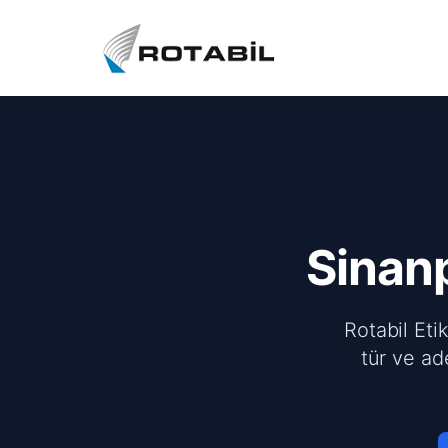
Sinan
Rotabil Eti
tür ve ad