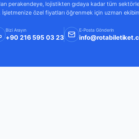
an perakendeye, lojistikten gıdaya kadar tüm sektörleri
. İşletmenize özel fiyatları öğrenmek için uzman ekibi
Bizi Arayın
E-Posta Gönderin
+90 216 595 03 23
info@rotabiletiket.