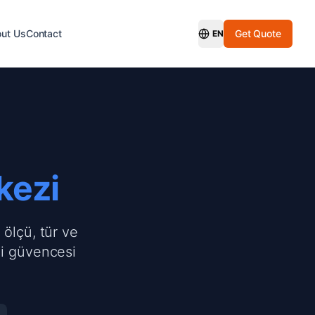
ut Us
Contact
Get Quote
EN
Switch Language
kezi
 ölçü, tür ve
ci güvencesi