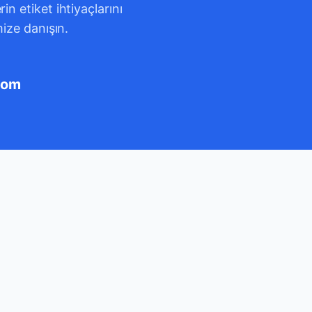
n etiket ihtiyaçlarını
mize danışın.
com