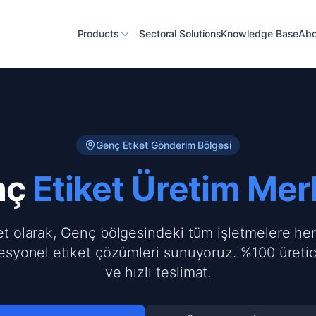
Products
Sectoral Solutions
Knowledge Base
Abo
Genç
Etiket Gönderim Bölgesi
nç
Etiket Üretim Mer
et olarak, Genç bölgesindeki tüm işletmelere her
esyonel etiket çözümleri sunuyoruz. %100 üreti
ve hızlı teslimat.