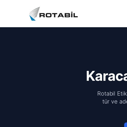
Karac
Rotabil Eti
tür ve ad