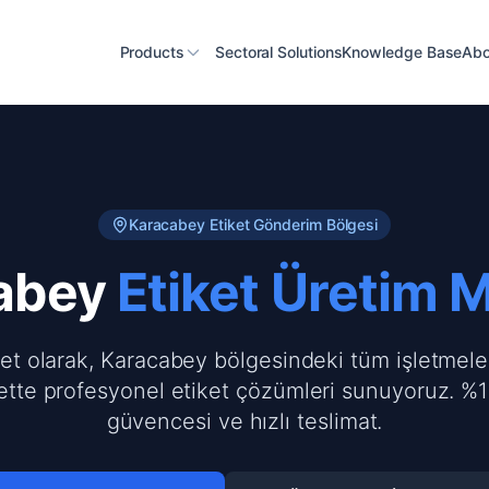
Products
Sectoral Solutions
Knowledge Base
Abo
Karacabey
Etiket Gönderim Bölgesi
abey
Etiket Üretim 
ket olarak, Karacabey bölgesindeki tüm işletmele
ette profesyonel etiket çözümleri sunuyoruz. %1
güvencesi ve hızlı teslimat.