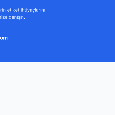
n etiket ihtiyaçlarını
mize danışın.
com