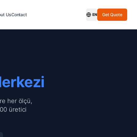
ut Us
Contact
Get Quote
EN
Switch Language
Merkezi
re her ölçü,
00 üretici