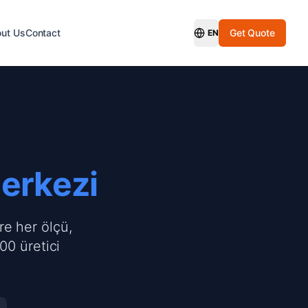
ut Us
Contact
Get Quote
EN
Switch Language
Merkezi
re her ölçü,
00 üretici