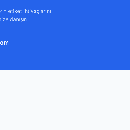
n etiket ihtiyaçlarını
mize danışın.
com