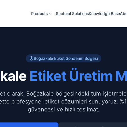
Products
Sectoral Solutions
Knowledge Base
Abo
Boğazkale
Etiket Gönderim Bölgesi
kale
Etiket Üretim 
ket olarak, Boğazkale bölgesindeki tüm işletmele
ette profesyonel etiket çözümleri sunuyoruz. %1
güvencesi ve hızlı teslimat.