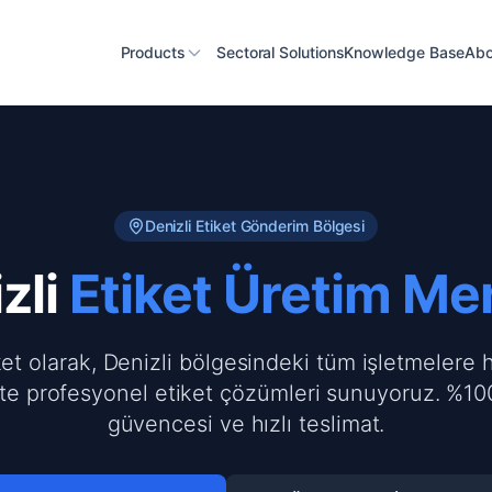
Products
Sectoral Solutions
Knowledge Base
Abo
Denizli
Etiket Gönderim Bölgesi
zli
Etiket Üretim Me
ket olarak, Denizli bölgesindeki tüm işletmelere h
te profesyonel etiket çözümleri sunuyoruz. %100
güvencesi ve hızlı teslimat.