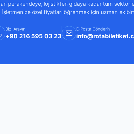
an perakendeye, lojistikten gıdaya kadar tüm sektörleri
. İşletmenize özel fiyatları öğrenmek için uzman ekibi
Bizi Arayın
E-Posta Gönderin
+90 216 595 03 23
info@rotabiletiket.