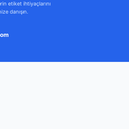
n etiket ihtiyaçlarını
mize danışın.
com