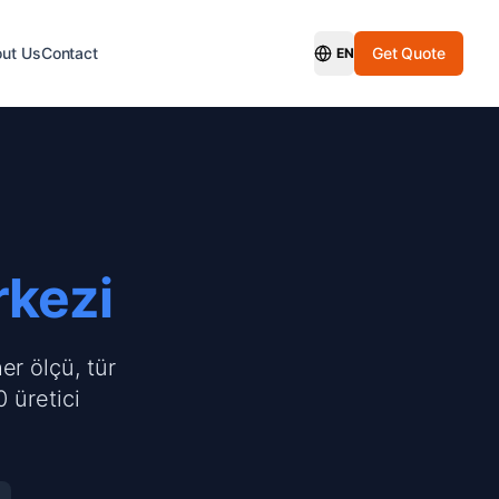
ut Us
Contact
Get Quote
EN
Switch Language
rkezi
er ölçü, tür
 üretici