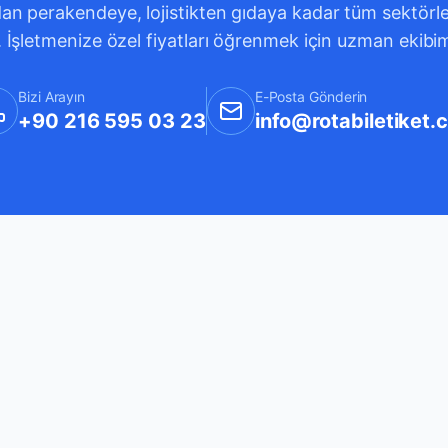
an perakendeye, lojistikten gıdaya kadar tüm sektörleri
. İşletmenize özel fiyatları öğrenmek için uzman ekibi
Bizi Arayın
E-Posta Gönderin
+90 216 595 03 23
info@rotabiletiket.