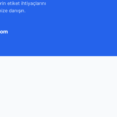
n etiket ihtiyaçlarını
mize danışın.
com