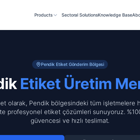
Products
Sectoral Solutions
Knowledge Base
Abo
Pendik
Etiket Gönderim Bölgesi
dik
Etiket Üretim Me
ket olarak, Pendik bölgesindeki tüm işletmelere h
te profesyonel etiket çözümleri sunuyoruz. %100
güvencesi ve hızlı teslimat.