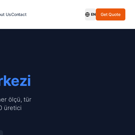
ut Us
Contact
Get Quote
EN
Switch Language
rkezi
er ölçü, tür
 üretici