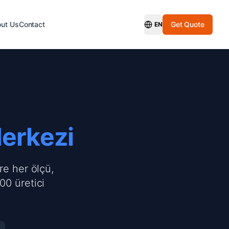
ut Us
Contact
Get Quote
EN
Switch Language
Merkezi
re her ölçü,
00 üretici