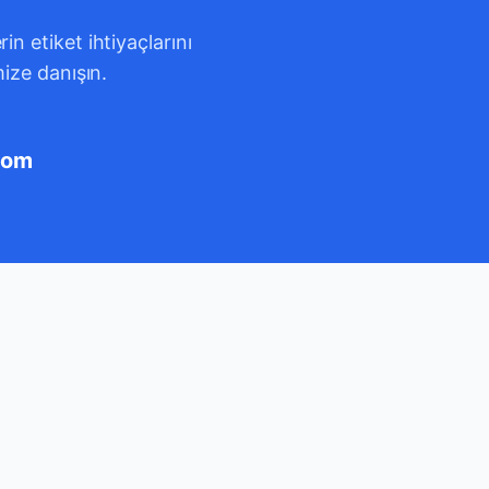
n etiket ihtiyaçlarını
mize danışın.
com