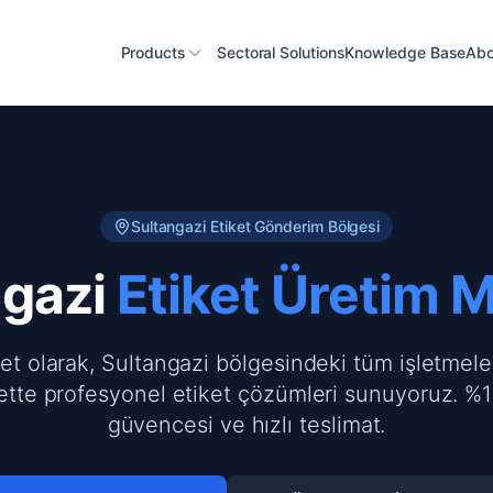
Products
Sectoral Solutions
Knowledge Base
Abo
Sultangazi
Etiket Gönderim Bölgesi
gazi
Etiket Üretim 
ket olarak, Sultangazi bölgesindeki tüm işletmele
ette profesyonel etiket çözümleri sunuyoruz. %1
güvencesi ve hızlı teslimat.