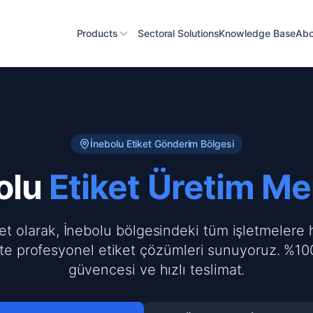
Products
Sectoral Solutions
Knowledge Base
Abo
İnebolu
Etiket Gönderim Bölgesi
olu
Etiket Üretim Me
ket olarak, İnebolu bölgesindeki tüm işletmelere h
te profesyonel etiket çözümleri sunuyoruz. %100
güvencesi ve hızlı teslimat.