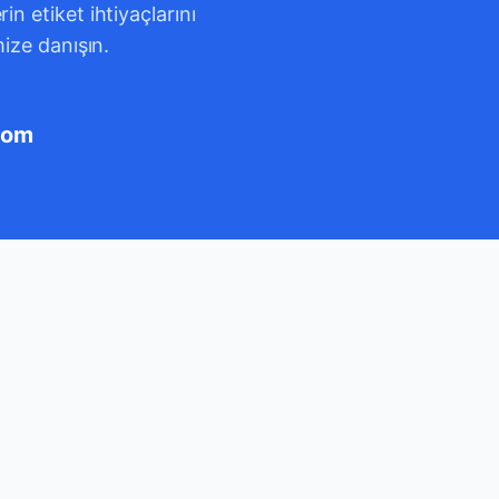
n etiket ihtiyaçlarını
mize danışın.
com