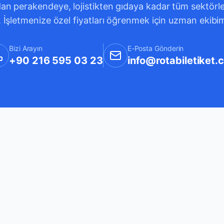
an perakendeye, lojistikten gıdaya kadar tüm sektörleri
. İşletmenize özel fiyatları öğrenmek için uzman ekibi
Bizi Arayın
E-Posta Gönderin
+90 216 595 03 23
info@rotabiletiket.