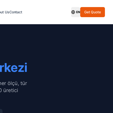
ut Us
Contact
Get Quote
EN
Switch Language
rkezi
er ölçü, tür
 üretici