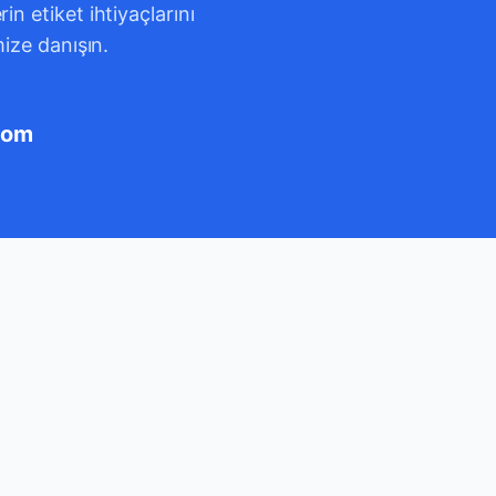
n etiket ihtiyaçlarını
mize danışın.
com