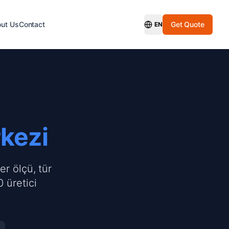
ut Us
Contact
Get Quote
EN
Switch Language
rkezi
er ölçü, tür
 üretici