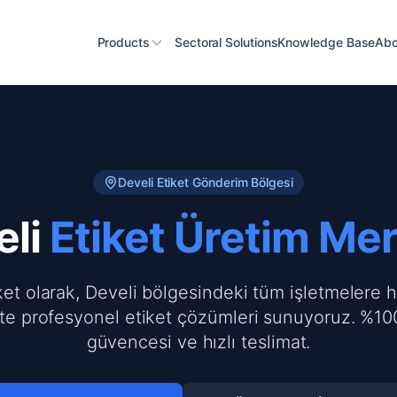
Products
Sectoral Solutions
Knowledge Base
Abo
Develi
Etiket Gönderim Bölgesi
li
Etiket Üretim Me
ket olarak, Develi bölgesindeki tüm işletmelere h
te profesyonel etiket çözümleri sunuyoruz. %100
güvencesi ve hızlı teslimat.