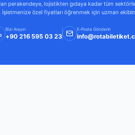
an perakendeye, lojistikten gıdaya kadar tüm sektörleri
. İşletmenize özel fiyatları öğrenmek için uzman ekibi
Bizi Arayın
E-Posta Gönderin
+90 216 595 03 23
info@rotabiletiket.