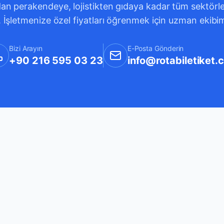
an perakendeye, lojistikten gıdaya kadar tüm sektörleri
. İşletmenize özel fiyatları öğrenmek için uzman ekibi
Bizi Arayın
E-Posta Gönderin
+90 216 595 03 23
info@rotabiletiket.