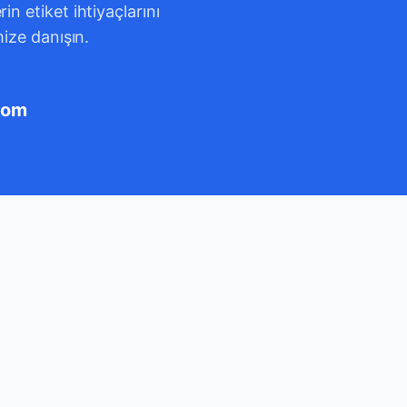
n etiket ihtiyaçlarını
mize danışın.
com