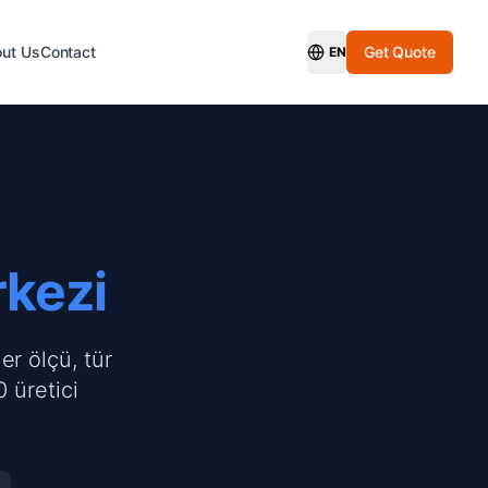
ut Us
Contact
Get Quote
EN
Switch Language
rkezi
er ölçü, tür
 üretici