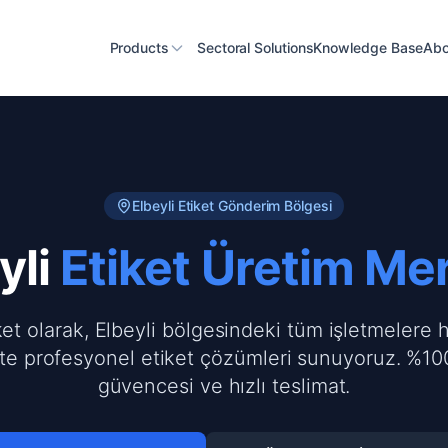
Products
Sectoral Solutions
Knowledge Base
Abo
Elbeyli
Etiket Gönderim Bölgesi
yli
Etiket Üretim Me
ket olarak, Elbeyli bölgesindeki tüm işletmelere h
te profesyonel etiket çözümleri sunuyoruz. %100
güvencesi ve hızlı teslimat.