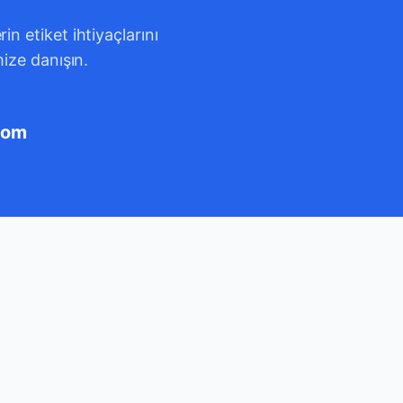
n etiket ihtiyaçlarını
mize danışın.
com