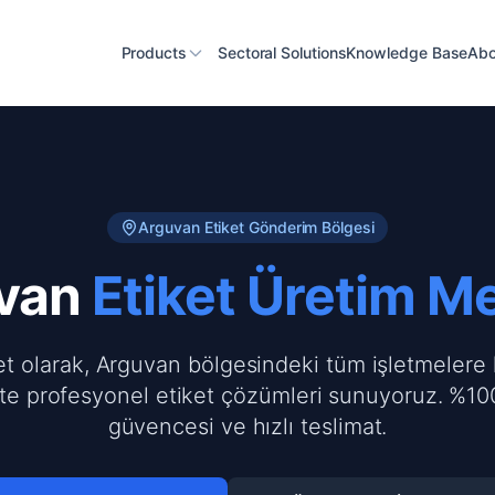
Products
Sectoral Solutions
Knowledge Base
Abo
Arguvan
Etiket Gönderim Bölgesi
van
Etiket Üretim M
et olarak, Arguvan bölgesindeki tüm işletmelere 
te profesyonel etiket çözümleri sunuyoruz. %100
güvencesi ve hızlı teslimat.