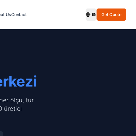
ut Us
Contact
Get Quote
EN
Switch Language
erkezi
her ölçü, tür
 üretici