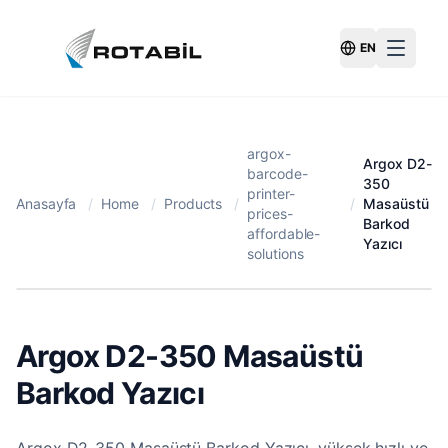
EN
Switch Langu
argox-
Argox D2-
barcode-
350
printer-
Anasayfa
/
Home
/
Products
/
/
Masaüstü
prices-
Barkod
affordable-
Yazıcı
solutions
Argox D2-350 Masaüstü
Barkod Yazıcı