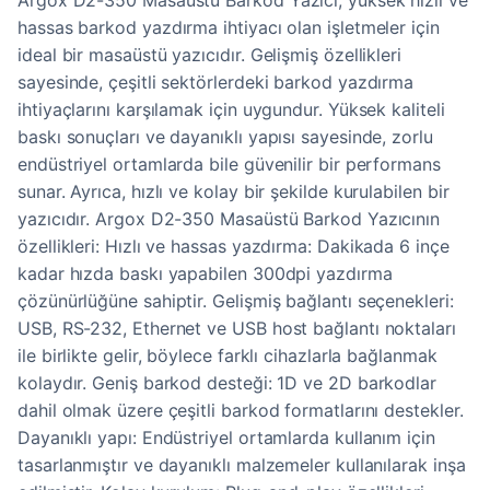
Argox D2-350 Masaüstü Barkod Yazıcı, yüksek hızlı ve
hassas barkod yazdırma ihtiyacı olan işletmeler için
ideal bir masaüstü yazıcıdır. Gelişmiş özellikleri
sayesinde, çeşitli sektörlerdeki barkod yazdırma
ihtiyaçlarını karşılamak için uygundur. Yüksek kaliteli
baskı sonuçları ve dayanıklı yapısı sayesinde, zorlu
endüstriyel ortamlarda bile güvenilir bir performans
sunar. Ayrıca, hızlı ve kolay bir şekilde kurulabilen bir
yazıcıdır. Argox D2-350 Masaüstü Barkod Yazıcının
özellikleri: Hızlı ve hassas yazdırma: Dakikada 6 inçe
kadar hızda baskı yapabilen 300dpi yazdırma
çözünürlüğüne sahiptir. Gelişmiş bağlantı seçenekleri:
USB, RS-232, Ethernet ve USB host bağlantı noktaları
ile birlikte gelir, böylece farklı cihazlarla bağlanmak
kolaydır. Geniş barkod desteği: 1D ve 2D barkodlar
dahil olmak üzere çeşitli barkod formatlarını destekler.
Dayanıklı yapı: Endüstriyel ortamlarda kullanım için
tasarlanmıştır ve dayanıklı malzemeler kullanılarak inşa