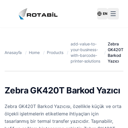
EN
Switch Langu
add-value-to-
Zebra
your-business-
GK420T
Anasayfa
/
Home
/
Products
/
/
with-barcode-
Barkod
printer-solutions
Yazıcı
Zebra GK420T Barkod Yazıcı
Zebra GK420T Barkod Yazıcısı, özellikle küçük ve orta
ölçekli işletmelerin etiketleme ihtiyaçları için
tasarlanmış bir termal transfer yazıcıdır. Taşınabilir,