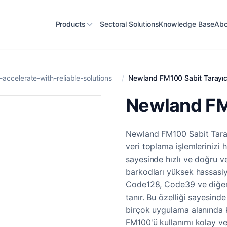
Products
Sectoral Solutions
Knowledge Base
Abo
accelerate-with-reliable-solutions
/
Newland FM100 Sabit Tarayıc
Newland FM
Newland FM100 Sabit Tarayı
veri toplama işlemlerinizi 
sayesinde hızlı ve doğru v
barkodları yüksek hassasi
Code128, Code39 ve diğer 
tanır. Bu özelliği sayesin
birçok uygulama alanında k
FM100'ü kullanımı kolay ve e