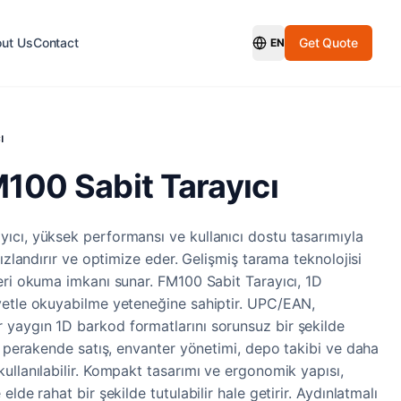
ut Us
Contact
Get Quote
EN
Switch Language
ı
100 Sabit Tarayıcı
cı, yüksek performansı ve kullanıcı dostu tasarımıyla
hızlandırır ve optimize eder. Gelişmiş tarama teknolojisi
eri okuma imkanı sunar. FM100 Sabit Tarayıcı, 1D
yetle okuyabilme yeteneğine sahiptir. UPC/EAN,
yaygın 1D barkod formatlarını sorunsuz bir şekilde
de perakende satış, envanter yönetimi, depo takibi ve daha
ullanılabilir. Kompakt tasarımı ve ergonomik yapısı,
lde rahat bir şekilde tutulabilir hale getirir. Aydınlatmalı