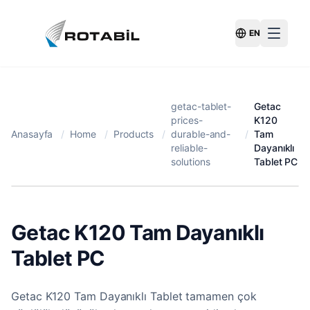
EN
Switch Langu
getac-tablet-
Getac
prices-
K120
Anasayfa
/
Home
/
Products
/
durable-and-
/
Tam
reliable-
Dayanıklı
solutions
Tablet PC
Getac K120 Tam Dayanıklı
Tablet PC
Getac K120 Tam Dayanıklı Tablet tamamen çok