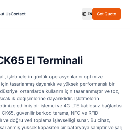
ut Us
Contact
Get Quote
EN
Switch Language
K65 El Terminali
i, işletmelerin günlük operasyonlarını optimize
için tasarlanmış dayanıklı ve yüksek performanslı bir
ndüstriyel ortamlarda kullanım için tasarlanmıştır ve toz,
 sıcaklık değişimlerine dayanıklıdır. İşletmelerin
 optimize edilmiş bir işlemci ve 4G LTE kablosuz bağlantısı
ll CK65, güvenilir barkod tarama, NFC ve RFID
zlı ve doğru veri toplama işlevselliği sunar. Bu cihaz,
asarlanmış yüksek kapasiteli bir bataryaya sahiptir ve şarj