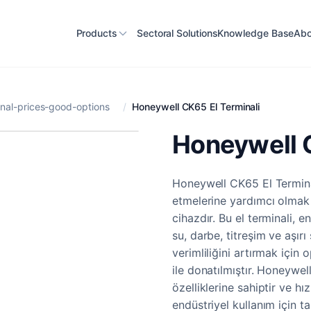
Products
Sectoral Solutions
Knowledge Base
Abo
nal-prices-good-options
/
Honeywell CK65 El Terminali
Honeywell C
Honeywell CK65 El Terminal
etmelerine yardımcı olmak 
cihazdır. Bu el terminali, e
su, darbe, titreşim ve aşırı
verimliliğini artırmak için
ile donatılmıştır. Honeywe
özelliklerine sahiptir ve hı
endüstriyel kullanım için t