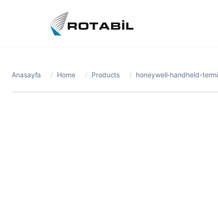
Anasayfa
/
Home
/
Products
/
honeywell-handheld-termi