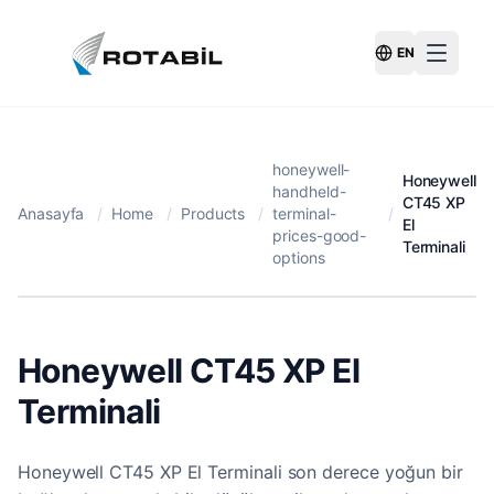
EN
Switch Langu
honeywell-
Honeywell
handheld-
CT45 XP
Anasayfa
/
Home
/
Products
/
terminal-
/
El
prices-good-
Terminali
options
Honeywell CT45 XP El
Terminali
Honeywell CT45 XP El Terminali son derece yoğun bir