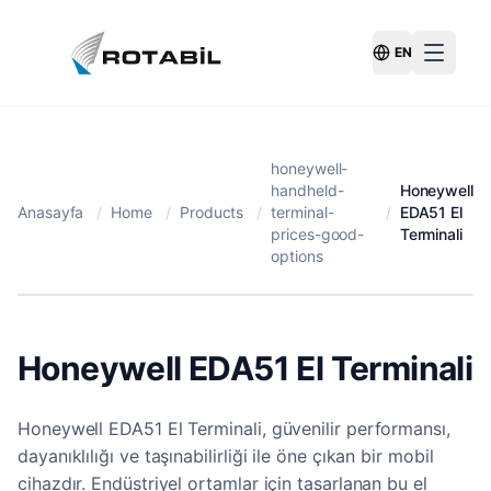
EN
Switch Langu
honeywell-
handheld-
Honeywell
Anasayfa
/
Home
/
Products
/
terminal-
/
EDA51 El
prices-good-
Terminali
options
Honeywell EDA51 El Terminali
Honeywell EDA51 El Terminali, güvenilir performansı,
dayanıklılığı ve taşınabilirliği ile öne çıkan bir mobil
cihazdır. Endüstriyel ortamlar için tasarlanan bu el