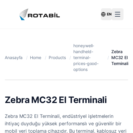
EN
Switch Langu
honeywell-
handheld-
Zebra
Anasayfa
/
Home
/
Products
/
terminal-
/
MC32 El
prices-good-
Terminali
options
Zebra MC32 El Terminali
Zebra MC32 El Terminali, endüstriyel işletmelerin
ihtiyaç duyduğu yüksek performanslı ve güvenilir bir
mobil veri toplama cihazıdır. Bu terminal, kablosuz veri