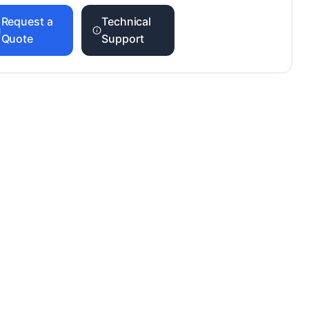
Request a
Technical
Quote
Support