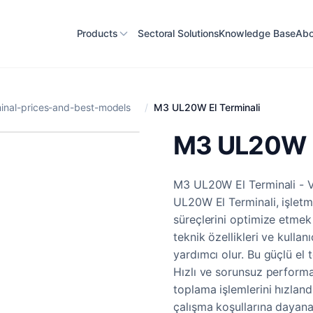
Products
Sectoral Solutions
Knowledge Base
Abo
inal-prices-and-best-models
/
M3 UL20W El Terminali
M3 UL20W E
M3 UL20W El Terminali - V
UL20W El Terminali, işletm
süreçlerini optimize etmek i
teknik özellikleri ve kullan
yardımcı olur. Bu güçlü el t
Hızlı ve sorunsuz performan
toplama işlemlerini hızland
çalışma koşullarına dayanab