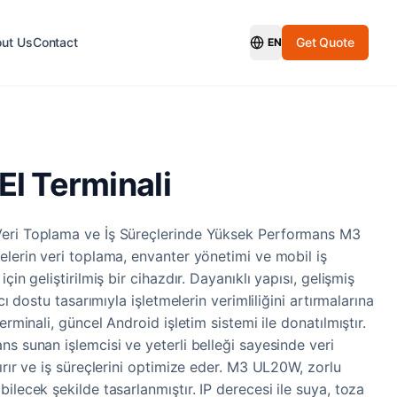
ut Us
Contact
Get Quote
EN
Switch Language
l Terminali
eri Toplama ve İş Süreçlerinde Yüksek Performans M3
elerin veri toplama, envanter yönetimi ve mobil iş
çin geliştirilmiş bir cihazdır. Dayanıklı yapısı, gelişmiş
ıcı dostu tasarımıyla işletmelerin verimliliğini artırmalarına
erminali, güncel Android işletim sistemi ile donatılmıştır.
s sunan işlemcisi ve yeterli belleği sayesinde veri
ırır ve iş süreçlerini optimize eder. M3 UL20W, zorlu
ilecek şekilde tasarlanmıştır. IP derecesi ile suya, toza