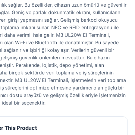
lık sağlar. Bu özellikler, cihazın uzun ömürlü ve güvenilir
ağlar. Geniş ve parlak dokunmatik ekranı, kullanıcıların
veri girişi yapmasını sağlar. Gelişmiş barkod okuyucu
eri toplama imkanı sunar. NFC ve RFID entegrasyonu ile
ri daha verimli hale gelir. M3 UL20W El Terminali,
ri olan Wi-Fi ve Bluetooth ile donatılmıştır. Bu sayede
 sağlanır ve işbirliği kolaylaşır. Verilerin güvenli bir
 gelişmiş güvenlik önlemleri mevcuttur. Bu cihazın
eniştir. Perakende, lojistik, depo yönetimi, alan
daha birçok sektörde veri toplama ve iş süreçlerinin
enektir. M3 UL20W El Terminali, işletmelerin veri toplama
e iş süreçlerini optimize etmesine yardımcı olan güçlü bir
lanıcı dostu arayüzü ve gelişmiş özellikleriyle işletmenizin
 ideal bir seçenektir.
or This Product