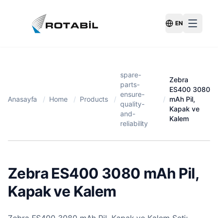
EN
Switch Langu
spare-
Zebra
parts-
ES400 3080
ensure-
Anasayfa
/
Home
/
Products
/
/
mAh Pil,
quality-
Kapak ve
and-
Kalem
reliability
Zebra ES400 3080 mAh Pil,
Kapak ve Kalem