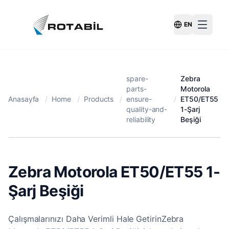
EN
Switch Langu
spare-
Zebra
parts-
Motorola
Anasayfa
/
Home
/
Products
/
ensure-
/
ET50/ET55
quality-and-
1-Şarj
reliability
Beşiği
Zebra Motorola ET50/ET55 1-
Şarj Beşiği
Çalışmalarınızı Daha Verimli Hale GetirinZebra