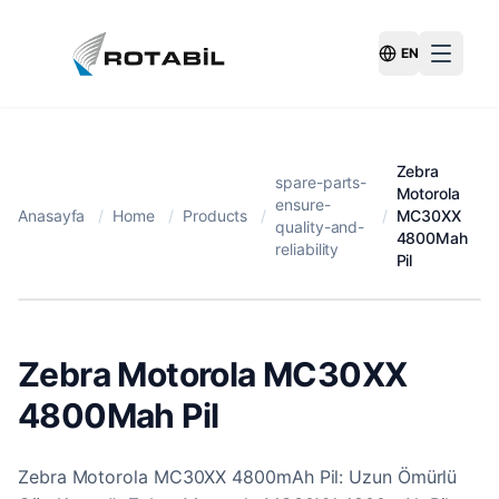
EN
Switch Langu
Zebra
spare-parts-
Motorola
ensure-
Anasayfa
/
Home
/
Products
/
/
MC30XX
quality-and-
4800Mah
reliability
Pil
Zebra Motorola MC30XX
4800Mah Pil
Zebra Motorola MC30XX 4800mAh Pil: Uzun Ömürlü