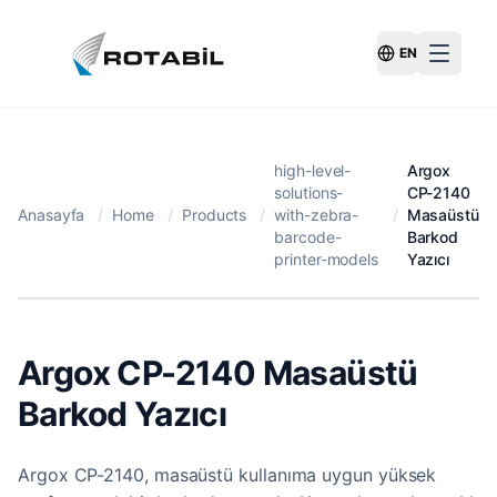
EN
Switch Langu
high-level-
Argox
solutions-
CP-2140
Anasayfa
/
Home
/
Products
/
with-zebra-
/
Masaüstü
barcode-
Barkod
printer-models
Yazıcı
Argox CP-2140 Masaüstü
Barkod Yazıcı
Argox CP-2140, masaüstü kullanıma uygun yüksek