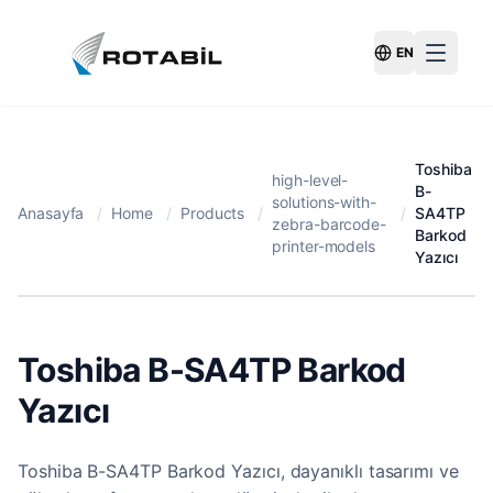
EN
Switch Langu
Toshiba
high-level-
B-
solutions-with-
Anasayfa
/
Home
/
Products
/
/
SA4TP
zebra-barcode-
Barkod
printer-models
Yazıcı
Toshiba B-SA4TP Barkod
Yazıcı
Toshiba B-SA4TP Barkod Yazıcı, dayanıklı tasarımı ve