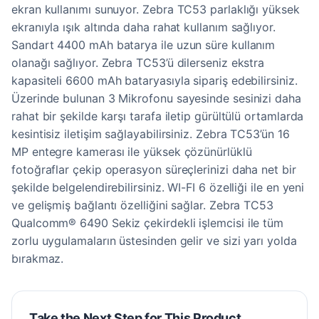
ekran kullanımı sunuyor. Zebra TC53 parlaklığı yüksek
ekranıyla ışık altında daha rahat kullanım sağlıyor.
Sandart 4400 mAh batarya ile uzun süre kullanım
olanağı sağlıyor. Zebra TC53’ü dilerseniz ekstra
kapasiteli 6600 mAh bataryasıyla sipariş edebilirsiniz.
Üzerinde bulunan 3 Mikrofonu sayesinde sesinizi daha
rahat bir şekilde karşı tarafa iletip gürültülü ortamlarda
kesintisiz iletişim sağlayabilirsiniz. Zebra TC53’ün 16
MP entegre kamerası ile yüksek çözünürlüklü
fotoğraflar çekip operasyon süreçlerinizi daha net bir
şekilde belgelendirebilirsiniz. WI-FI 6 özelliği ile en yeni
ve gelişmiş bağlantı özelliğini sağlar. Zebra TC53
Qualcomm® 6490 Sekiz çekirdekli işlemcisi ile tüm
zorlu uygulamaların üstesinden gelir ve sizi yarı yolda
bırakmaz.
Take the Next Step for This Product