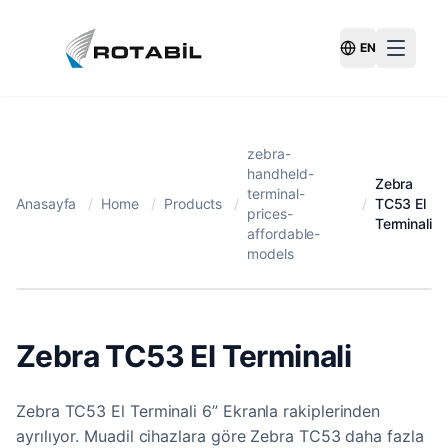
EN
Switch Langu
zebra-
handheld-
Zebra
terminal-
Anasayfa
/
Home
/
Products
/
/
TC53 El
prices-
Terminali
affordable-
models
Zebra TC53 El Terminali
Zebra TC53 El Terminali 6” Ekranla rakiplerinden
ayrılıyor. Muadil cihazlara göre Zebra TC53 daha fazla