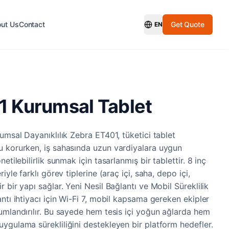
ut Us
Contact
Get Quote
EN
Switch Language
1 Kurumsal Tablet
umsal Dayanıklılık Zebra ET401, tüketici tablet
u korurken, iş sahasında uzun vardiyalara uygun
etilebilirlik sunmak için tasarlanmış bir tablettir. 8 inç
iyle farklı görev tiplerine (araç içi, saha, depo içi,
 bir yapı sağlar. Yeni Nesil Bağlantı ve Mobil Süreklilik
ntı ihtiyacı için Wi-Fi 7, mobil kapsama gereken ekipler
umlandırılır. Bu sayede hem tesis içi yoğun ağlarda hem
ygulama sürekliliğini destekleyen bir platform hedefler.