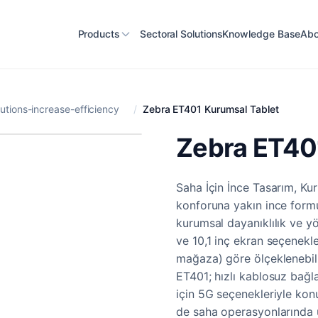
Products
Sectoral Solutions
Knowledge Base
Abo
lutions-increase-efficiency
/
Zebra ET401 Kurumsal Tablet
Zebra ET40
Saha İçin İnce Tasarım, Kur
konforuna yakın ince form
kurumsal dayanıklılık ve yön
ve 10,1 inç ekran seçenekler
mağaza) göre ölçeklenebilir
ET401; hızlı kablosuz bağla
için 5G seçenekleriyle kon
de saha operasyonlarında u